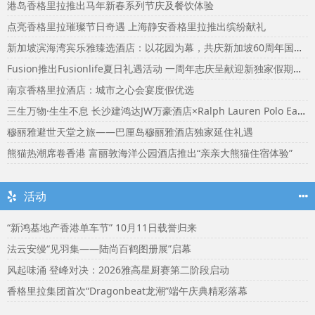
港岛香格里拉推出马年新春系列节庆及餐饮体验
点亮香格里拉璀璨节日奇遇 上海静安香格里拉推出缤纷献礼
新加坡滨海湾宾乐雅臻选酒店：以花园为幕，共庆新加坡60周年国庆盛宴
Fusion推出Fusionlife夏日礼遇活动 一周年志庆呈献迎新独家假期奖赏
南京香格里拉酒店：城市之心会宴度假优选
三生万物·生生不息 长沙建鸿达JW万豪酒店×Ralph Lauren Polo Earth开启可持续生活旅行美学
穆丽雅避世天堂之旅——巴厘岛穆丽雅酒店独家延住礼遇
熊猫热潮席卷香港 富丽敦海洋公园酒店推出“亲亲大熊猫住宿体验”
活动
“新鸿基地产香港单车节” 10月11日载誉归来
法云安缦“见羽集——陆尚百鹤图册展”启幕
风起味涌 登峰对决：2026雅高星厨赛第二阶段启动
香格里拉集团首次“Dragonbeat龙潮”端午庆典精彩落幕