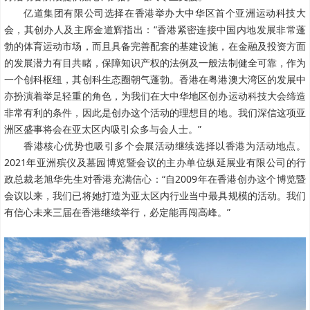
亿道集团有限公司选择在香港举办大中华区首个亚洲运动科技大
会，其创办人及主席金道辉指出：“香港紧密连接中国内地发展非常蓬
勃的体育运动市场，而且具备完善配套的基建设施，在金融及投资方面
的发展潜力有目共睹，保障知识产权的法例及一般法制健全可靠，作为
一个创科枢纽，其创科生态圈朝气蓬勃。香港在粤港澳大湾区的发展中
亦扮演着举足轻重的角色，为我们在大中华地区创办运动科技大会缔造
非常有利的条件，因此是创办这个活动的理想目的地。我们深信这项亚
洲区盛事将会在亚太区内吸引众多与会人士。”
香港核心优势也吸引多个会展活动继续选择以香港为活动地点。
2021年亚洲殡仪及墓园博览暨会议的主办单位纵延展业有限公司的行
政总裁老旭华先生对香港充满信心：“自2009年在香港创办这个博览暨
会议以来，我们已将她打造为亚太区内行业当中最具规模的活动。我们
有信心未来三届在香港继续举行，必定能再闯高峰。”