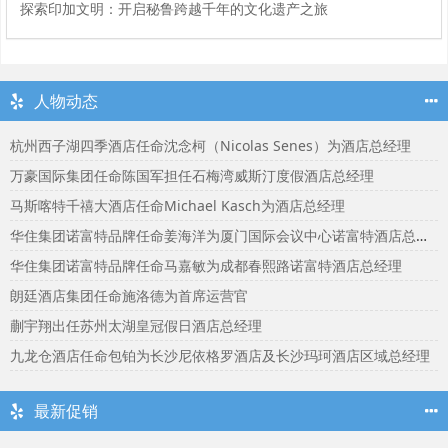
探索印加文明：开启秘鲁跨越千年的文化遗产之旅
人物动态
杭州西子湖四季酒店任命沈念柯（Nicolas Senes）为酒店总经理
万豪国际集团任命陈国军担任石梅湾威斯汀度假酒店总经理
马斯喀特千禧大酒店任命Michael Kasch为酒店总经理
华住集团诺富特品牌任命姜海洋为厦门国际会议中心诺富特酒店总经理
华住集团诺富特品牌任命马嘉敏为成都春熙路诺富特酒店总经理
朗廷酒店集团任命施洛德为首席运营官
蒯宇翔出任苏州太湖皇冠假日酒店总经理
九龙仓酒店任命包铂为长沙尼依格罗酒店及长沙玛珂酒店区域总经理
最新促销