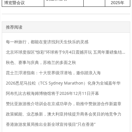
2025
博览暨会议
年
推荐阅读
每一种旅行，都能在斐济找到天生快乐的灵感
北京环球度假区“惊彩”环球将于9月4日震撼开玩 五周年重磅集结《盗墓笔记》《第五人格》等超人气IP
秋色、赛事与庆典，苏格兰的多面之秋
昆士兰浮潜指南：十大世界级浮潜地，邀你踏浪入海
2026悉尼马拉松（TCS Sydney Marathon）化身为全城嘉年华
阿布扎比古根海姆博物馆将于2026年12月11日开幕
赞比亚旅游推介培训会在京成功举办，助推中赞旅游合作新篇章
政策赋能、业态焕新，澳大利亚持续提升商务会奖目的地竞争力
香港旅游发展局推出全新全球宣传项目“只在香港”