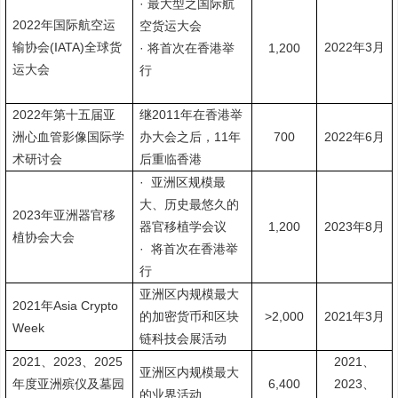
·
最大型之国际航
2022
年国际航空运
空货运大会
(IATA)
2022
3
输协会
全球货
·
1,200
年
月
将首次在香港举
运大会
行
2022
2011
年第十五届亚
继
年在香港举
11
700
2022
6
洲心血管影像国际学
办大会之后，
年
年
月
术研讨会
后重临香港
·
亚洲区规模最
大、历史最悠久的
2023
年亚洲器官移
1,200
2023
8
器官移植学会议
年
月
植协会大会
·
将首次在香港举
行
亚洲区内规模最大
2021
Asia Crypto
年
>2,000
2021
3
的加密货币和区块
年
月
Week
链科技会展活动
2021
2023
2025
2021
、
、
、
亚洲区内规模最大
6,400
2023
年度亚洲殡仪及墓园
、
的业界活动