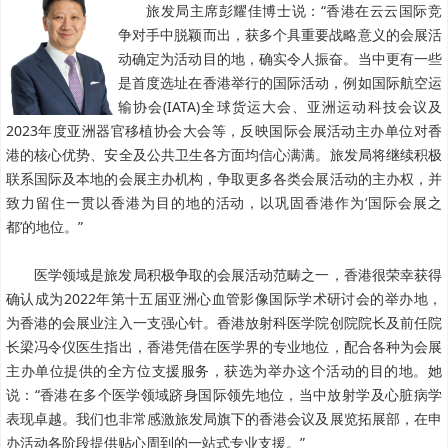
旅发局主席彭耀佳博士说：“香港在云云国际竞
争对手中脱颖而出，获多个具重要战略意义的会展活
动确定为活动目的地，确实令人振奋。当中更有一些
是首度选址在香港举行的国际活动，例如国际航空运
输协会(IATA)全球货运大会、亚洲运动科技会议及
2023年度亚洲器官移植协会大会等，反映国际会展活动主办单位对香
港的核心优势、安全及公共卫生各方面均信心满满。旅发局将继续积极
联系国际及本地的会展主办机构，争取更多各类会展活动的主办权，并
致力留住一贯以香港为目的地的活动，以巩固香港作为‘国际会展之
都’的地位。”
医学领域是旅发局积极争取的会展活动范畴之一，香港很荣幸获得
确认成为2022年第十五届亚洲心血管影像国际学术研讨会的举办地，
为香港的会展业注入一支强心针。香港放射科医学院创院院长及前任院
长梁冯令仪医生指出，香港凭借在医学界的专业地位，配合各种为会展
主办单位提供的全方位支援服务，获选为举办这个活动的目的地。她
说：“香港在多个医学领域跻身国际领先地位，当中放射学及心脏病学
表现卓越。我们也非常感激旅发局旗下的香港会议及展览拓展部，在申
办活动各阶段提供贴心周到的一站式专业支援。”