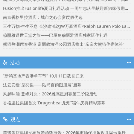
Fusion推出Fusionlife夏日礼遇活动 一周年志庆呈献迎新独家假期奖赏
南京香格里拉酒店：城市之心会宴度假优选
三生万物·生生不息 长沙建鸿达JW万豪酒店×Ralph Lauren Polo Earth开启可持续生活旅行美学
穆丽雅避世天堂之旅——巴厘岛穆丽雅酒店独家延住礼遇
熊猫热潮席卷香港 富丽敦海洋公园酒店推出“亲亲大熊猫住宿体验”
活动
“新鸿基地产香港单车节” 10月11日载誉归来
法云安缦“见羽集——陆尚百鹤图册展”启幕
风起味涌 登峰对决：2026雅高星厨赛第二阶段启动
香格里拉集团首次“Dragonbeat龙潮”端午庆典精彩落幕
观点
美诺酒店集团发布旅游趋势报告：2026年市场保持乐观并揭示旅行者渴望联结