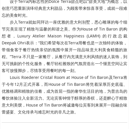
设于Terra内标志性的Dolce Terra甜点吧以“甜美大地”为概念，以
创意巧思重新演绎经典意大利甜品，为顾客带来惊喜享受，成就一段难
忘的美食时光。
步入Terra就如同拜访一座优雅的意大利别墅，悉心雕琢的每个细
节完美呈现了精致与温馨的和谐之美。作为House of Tin Baron 的构
想者，Luxury Atelier Maison Happiness (LAMH) 的行政总裁
Deepak Ohri表示：“我们希望每次在Terra用餐也是一次独特的体验，
带领食客于餐厅热情亲切的氛围中展开一段品味意大利美食精髓的旅
程。”Terra 不只是一家餐厅，从餐厅内充满意大利风情的迷人装饰，到
无可挑剔的个性化服务，餐厅轻松雅致的气氛营造出一个惬意空间让宾
客可放慢脚步，尽情享受用餐时的每一刻。
Louis Roederer Cristal Room at House of Tin Baron及Terra将
于今年12月正式开幕，而House of Tin Baron将凭着深厚历史底蕴、
优雅格调和精致的佳肴，成为首屈一指的奢华生活目的地，为普吉岛的
餐饮体验注入全新活力。无论宾客钟情于醇厚的香槟，还是醉心于精致
意大利美馔，House of Tin Baron将诚邀每位宾客到来展开一段融合味
蕾盛宴、文化传承与难忘时光的非凡之旅。