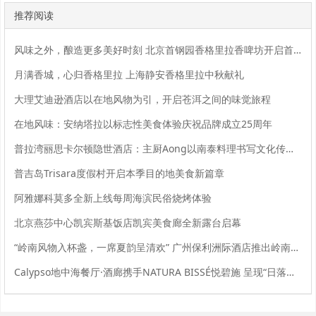
推荐阅读
风味之外，酿造更多美好时刻 北京首钢园香格里拉香啤坊开启首钢园生活方式新体验
月满香城，心归香格里拉 上海静安香格里拉中秋献礼
大理艾迪逊酒店以在地风物为引，开启苍洱之间的味觉旅程
在地风味：安纳塔拉以标志性美食体验庆祝品牌成立25周年
普拉湾丽思卡尔顿隐世酒店：主厨Aong以南泰料理书写文化传承与当代餐桌表达
普吉岛Trisara度假村开启本季目的地美食新篇章
阿雅娜科莫多全新上线每周海滨民俗烧烤体验
北京燕莎中心凯宾斯基饭店凯宾美食廊全新露台启幕
“岭南风物入杯盏，一席夏韵呈清欢” 广州保利洲际酒店推出岭南夏韵夏季主题下午茶
Calypso地中海餐厅·酒廊携手NATURA BISSÉ悦碧施 呈现“日落悦享俱乐部”联名餐饮体验