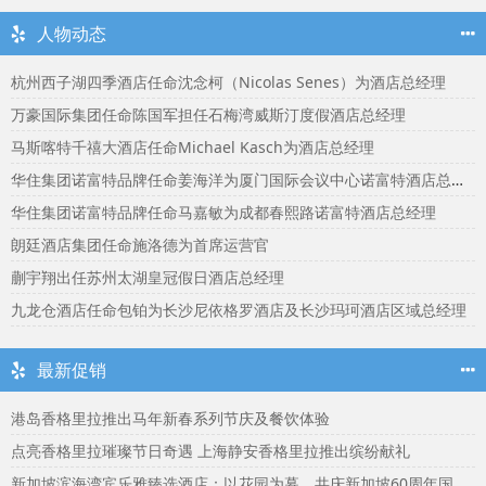
人物动态
杭州西子湖四季酒店任命沈念柯（Nicolas Senes）为酒店总经理
万豪国际集团任命陈国军担任石梅湾威斯汀度假酒店总经理
马斯喀特千禧大酒店任命Michael Kasch为酒店总经理
华住集团诺富特品牌任命姜海洋为厦门国际会议中心诺富特酒店总经理
华住集团诺富特品牌任命马嘉敏为成都春熙路诺富特酒店总经理
朗廷酒店集团任命施洛德为首席运营官
蒯宇翔出任苏州太湖皇冠假日酒店总经理
九龙仓酒店任命包铂为长沙尼依格罗酒店及长沙玛珂酒店区域总经理
最新促销
港岛香格里拉推出马年新春系列节庆及餐饮体验
点亮香格里拉璀璨节日奇遇 上海静安香格里拉推出缤纷献礼
新加坡滨海湾宾乐雅臻选酒店：以花园为幕，共庆新加坡60周年国庆盛宴