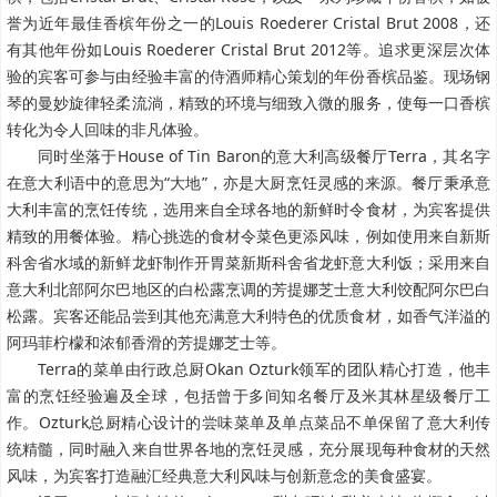
誉为近年最佳香槟年份之一的Louis Roederer Cristal Brut 2008，还
有其他年份如Louis Roederer Cristal Brut 2012等。追求更深层次体
验的宾客可参与由经验丰富的侍酒师精心策划的年份香槟品鉴。现场钢
琴的曼妙旋律轻柔流淌，精致的环境与细致入微的服务，使每一口香槟
转化为令人回味的非凡体验。
同时坐落于House of Tin Baron的意大利高级餐厅Terra，其名字
在意大利语中的意思为“大地”，亦是大厨烹饪灵感的来源。餐厅秉承意
大利丰富的烹饪传统，选用来自全球各地的新鲜时令食材，为宾客提供
精致的用餐体验。精心挑选的食材令菜色更添风味，例如使用来自新斯
科舍省水域的新鲜龙虾制作开胃菜新斯科舍省龙虾意大利饭；采用来自
意大利北部阿尔巴地区的白松露烹调的芳提娜芝士意大利饺配阿尔巴白
松露。宾客还能品尝到其他充满意大利特色的优质食材，如香气洋溢的
阿玛菲柠檬和浓郁香滑的芳提娜芝士等。
Terra的菜单由行政总厨Okan Ozturk领军的团队精心打造，他丰
富的烹饪经验遍及全球，包括曾于多间知名餐厅及米其林星级餐厅工
作。Ozturk总厨精心设计的尝味菜单及单点菜品不单保留了意大利传
统精髓，同时融入来自世界各地的烹饪灵感，充分展现每种食材的天然
风味，为宾客打造融汇经典意大利风味与创新意念的美食盛宴。