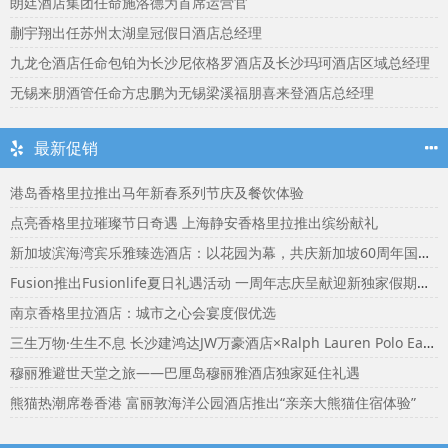
朗廷酒店集团任命施洛德为首席运营官
蒯宇翔出任苏州太湖皇冠假日酒店总经理
九龙仓酒店任命包铂为长沙尼依格罗酒店及长沙玛珂酒店区域总经理
无锡来朋酒管任命方忠鹏为无锡梁溪福朋喜来登酒店总经理
最新促销
港岛香格里拉推出马年新春系列节庆及餐饮体验
点亮香格里拉璀璨节日奇遇 上海静安香格里拉推出缤纷献礼
新加坡滨海湾宾乐雅臻选酒店：以花园为幕，共庆新加坡60周年国庆盛宴
Fusion推出Fusionlife夏日礼遇活动 一周年志庆呈献迎新独家假期奖赏
南京香格里拉酒店：城市之心会宴度假优选
三生万物·生生不息 长沙建鸿达JW万豪酒店×Ralph Lauren Polo Earth开启可持续生活旅行美学
穆丽雅避世天堂之旅——巴厘岛穆丽雅酒店独家延住礼遇
熊猫热潮席卷香港 富丽敦海洋公园酒店推出“亲亲大熊猫住宿体验”