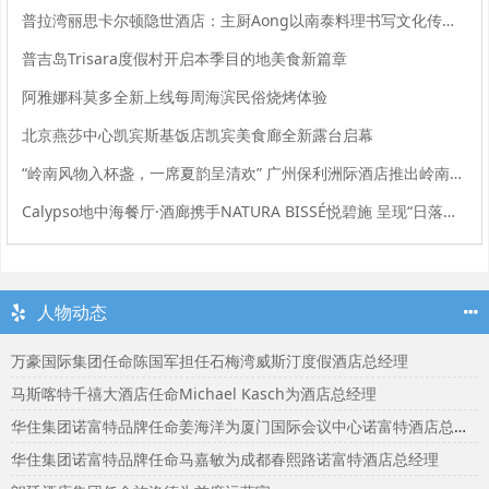
普拉湾丽思卡尔顿隐世酒店：主厨Aong以南泰料理书写文化传承与当代餐桌表达
普吉岛Trisara度假村开启本季目的地美食新篇章
阿雅娜科莫多全新上线每周海滨民俗烧烤体验
北京燕莎中心凯宾斯基饭店凯宾美食廊全新露台启幕
“岭南风物入杯盏，一席夏韵呈清欢” 广州保利洲际酒店推出岭南夏韵夏季主题下午茶
Calypso地中海餐厅·酒廊携手NATURA BISSÉ悦碧施 呈现“日落悦享俱乐部”联名餐饮体验
人物动态
万豪国际集团任命陈国军担任石梅湾威斯汀度假酒店总经理
马斯喀特千禧大酒店任命Michael Kasch为酒店总经理
华住集团诺富特品牌任命姜海洋为厦门国际会议中心诺富特酒店总经理
华住集团诺富特品牌任命马嘉敏为成都春熙路诺富特酒店总经理