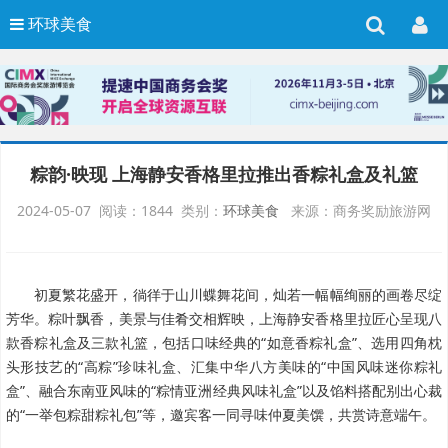
环球美食
粽韵·映现 上海静安香格里拉推出香粽礼盒及礼篮
2024-05-07 阅读：1844 类别：
环球美食
来源：商务奖励旅游网
初夏繁花盛开，徜徉于山川蝶舞花间，灿若一幅幅绚丽的画卷尽绽
芳华。粽叶飘香，美景与佳肴交相辉映，上海静安香格里拉匠心呈现八
款香粽礼盒及三款礼篮，包括口味经典的“如意香粽礼盒”、选用四角枕
头形技艺的“高粽”珍味礼盒、汇集中华八方美味的“中国风味迷你粽礼
盒”、融合东南亚风味的“粽情亚洲经典风味礼盒”以及馅料搭配别出心裁
的“一举包粽甜粽礼包”等，邀宾客一同寻味仲夏美馔，共赏诗意端午。