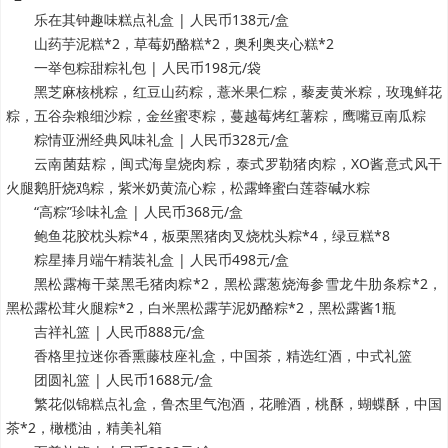
乐在其钟趣味糕点礼盒 | 人民币138元/盒
山药芋泥糕*2，草莓奶酪糕*2，奥利奥夹心糕*2
一举包粽甜粽礼包 | 人民币198元/袋
黑芝麻核桃粽，红豆山药粽，薏米果仁粽，藜麦黄米粽，玫瑰鲜花
粽，五谷杂粮细沙粽，金丝蜜枣粽，蔓越莓烤红薯粽，鹰嘴豆南瓜粽
粽情亚洲经典风味礼盒 | 人民币328元/盒
云南菌菇粽，闽式海皇烧肉粽，泰式罗勒猪肉粽，XO酱意式风干
火腿鹅肝烧鸡粽，紫米奶黄流心粽，松露蜂蜜白莲蓉碱水粽
“高粽”珍味礼盒 | 人民币368元/盒
鲍鱼花胶枕头粽*4，板栗黑猪肉叉烧枕头粽*4，绿豆糕*8
粽星捧月端午精装礼盒 | 人民币498元/盒
黑松露梅干菜黑毛猪肉粽*2，黑松露葱烧海参雪龙牛肋条粽*2，
黑松露松茸火腿粽*2，白米黑松露芋泥奶酪粽*2，黑松露酱1瓶
吉祥礼篮 | 人民币888元/盒
香格里拉迷你香熏藤枝座礼盒，中国茶，精选红酒，中式礼篮
团圆礼篮 | 人民币1688元/盒
繁花似锦糕点礼盒，鲁杰里气泡酒，花雕酒，桃酥，蝴蝶酥，中国
茶*2，橄榄油，精美礼箱