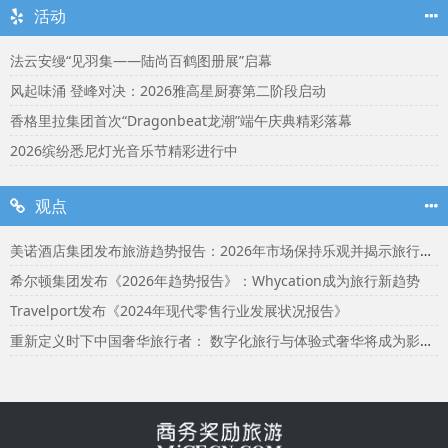
活动
法云安缦“见羽集——陆尚百鹤图册展”启幕
风起味涌 登峰对决：2026雅高星厨赛第二阶段启动
香格里拉集团首次“Dragonbeat龙潮”端午庆典精彩落幕
2026缤纷悉尼灯光音乐节精彩进行中
观点
美诺酒店集团发布旅游趋势报告：2026年市场保持乐观并揭示旅行者渴望联结
希尔顿集团发布《2026年趋势报告》：Whycation成为旅行新趋势
Travelport发布《2024年现代零售行业发展状况报告》
重新定义时下中国奢华旅行者： 数字化旅行与体验式奢华将成为影响2024年旅行选择的关键词